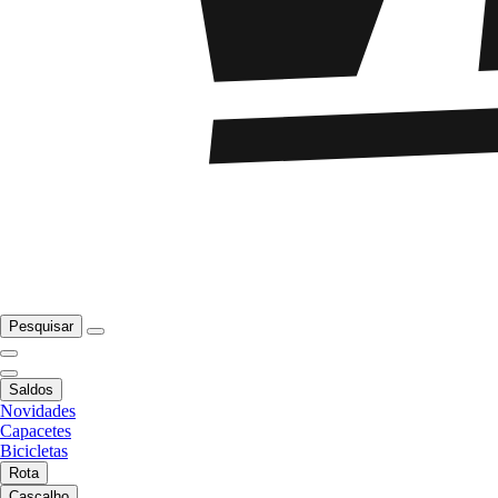
Pesquisar
Saldos
Novidades
Capacetes
Bicicletas
Rota
Cascalho