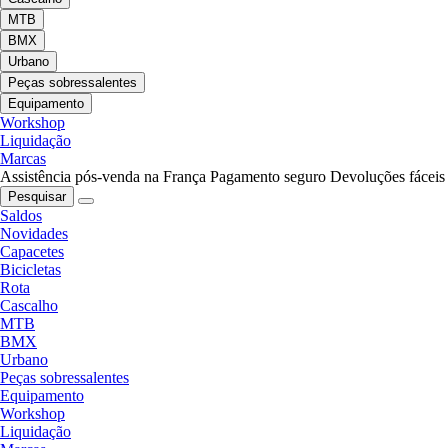
MTB
BMX
Urbano
Peças sobressalentes
Equipamento
Workshop
Liquidação
Marcas
Assistência pós-venda na França
Pagamento seguro
Devoluções fáceis
Pesquisar
Saldos
Novidades
Capacetes
Bicicletas
Rota
Cascalho
MTB
BMX
Urbano
Peças sobressalentes
Equipamento
Workshop
Liquidação