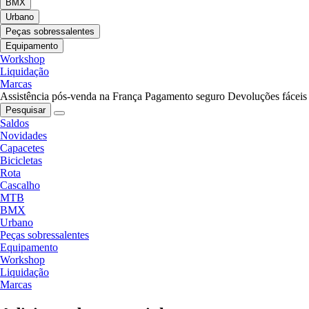
BMX
Urbano
Peças sobressalentes
Equipamento
Workshop
Liquidação
Marcas
Assistência pós-venda na França
Pagamento seguro
Devoluções fáceis
Pesquisar
Saldos
Novidades
Capacetes
Bicicletas
Rota
Cascalho
MTB
BMX
Urbano
Peças sobressalentes
Equipamento
Workshop
Liquidação
Marcas