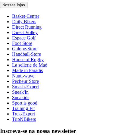
Nossas lojas
Basket-Center
Daily Bikers
Direct Running
Direct-Volley
Espace Golf
Foot-Store
Galope-Store
Handball-Store
House of Rugby
La sellerie de Maé
Made in Paradis
Nauti-wave
Pecheur-Store
Smash-Expert
Sneak'In
Sneakids
Sport is good
Training-Fit
Trek-Expert
TripNBikers
Inscreva-se na nossa newsletter