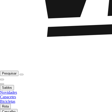
Pesquisar
Saldos
Novidades
Capacetes
Bicicletas
Rota
Cascalho