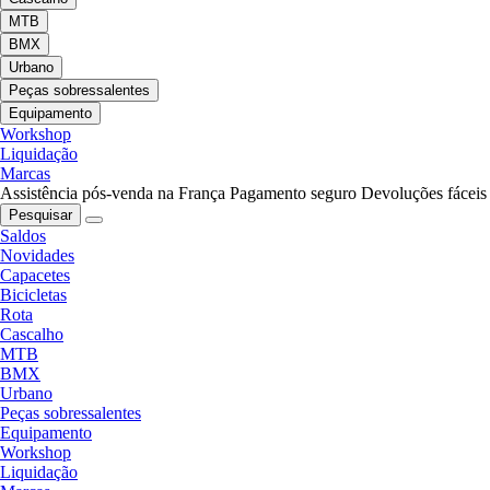
MTB
BMX
Urbano
Peças sobressalentes
Equipamento
Workshop
Liquidação
Marcas
Assistência pós-venda na França
Pagamento seguro
Devoluções fáceis
Pesquisar
Saldos
Novidades
Capacetes
Bicicletas
Rota
Cascalho
MTB
BMX
Urbano
Peças sobressalentes
Equipamento
Workshop
Liquidação