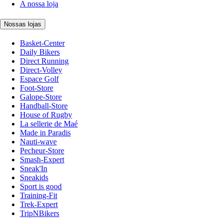
A nossa loja
Nossas lojas
Basket-Center
Daily Bikers
Direct Running
Direct-Volley
Espace Golf
Foot-Store
Galope-Store
Handball-Store
House of Rugby
La sellerie de Maé
Made in Paradis
Nauti-wave
Pecheur-Store
Smash-Expert
Sneak'In
Sneakids
Sport is good
Training-Fit
Trek-Expert
TripNBikers