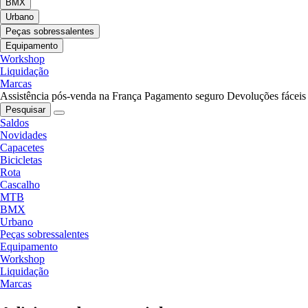
BMX
Urbano
Peças sobressalentes
Equipamento
Workshop
Liquidação
Marcas
Assistência pós-venda na França
Pagamento seguro
Devoluções fáceis
Pesquisar
Saldos
Novidades
Capacetes
Bicicletas
Rota
Cascalho
MTB
BMX
Urbano
Peças sobressalentes
Equipamento
Workshop
Liquidação
Marcas