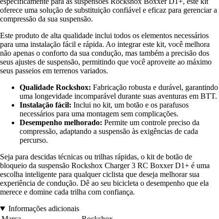
especificamente para as suspensões Rockshox Boxxer D1+, este kit
oferece uma solução de substituição confiável e eficaz para gerenciar a
compressão da sua suspensão.
Este produto de alta qualidade inclui todos os elementos necessários
para uma instalação fácil e rápida. Ao integrar este kit, você melhora
não apenas o conforto da sua condução, mas também a precisão dos
seus ajustes de suspensão, permitindo que você aproveite ao máximo
seus passeios em terrenos variados.
Qualidade Rockshox:
Fabricação robusta e durável, garantindo
uma longevidade incomparável durante suas aventuras em BTT.
Instalação fácil:
Inclui no kit, um botão e os parafusos
necessários para uma montagem sem complicações.
Desempenho melhorado:
Permite um controle preciso da
compressão, adaptando a suspensão às exigências de cada
percurso.
Seja para descidas técnicas ou trilhas rápidas, o kit de botão de
bloqueio da suspensão Rockshox Charger 3 RC Boxxer D1+ é uma
escolha inteligente para qualquer ciclista que deseja melhorar sua
experiência de condução. Dê ao seu bicicleta o desempenho que ela
merece e domine cada trilha com confiança.
Informações adicionais
Marca
Rockshox