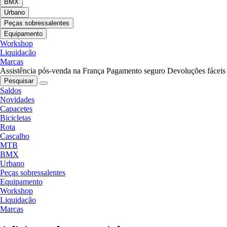
BMX
Urbano
Peças sobressalentes
Equipamento
Workshop
Liquidação
Marcas
Assistência pós-venda na França
Pagamento seguro
Devoluções fáceis
Pesquisar
Saldos
Novidades
Capacetes
Bicicletas
Rota
Cascalho
MTB
BMX
Urbano
Peças sobressalentes
Equipamento
Workshop
Liquidação
Marcas