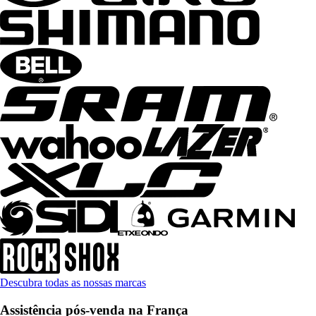
Descubra todas as nossas marcas
Assistência pós-venda na França