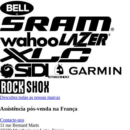
Descubra todas as nossas marcas
Assistência pós-venda na França
Contacte-nos
11 rue Bernard Maris