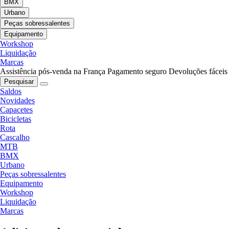
BMX
Urbano
Peças sobressalentes
Equipamento
Workshop
Liquidação
Marcas
Assistência pós-venda na França
Pagamento seguro
Devoluções fáceis
Pesquisar
Saldos
Novidades
Capacetes
Bicicletas
Rota
Cascalho
MTB
BMX
Urbano
Peças sobressalentes
Equipamento
Workshop
Liquidação
Marcas