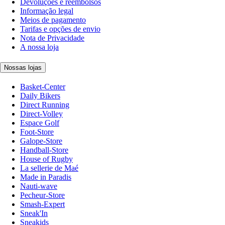
Devoluções e reembolsos
Informação legal
Meios de pagamento
Tarifas e opções de envio
Nota de Privacidade
A nossa loja
Nossas lojas
Basket-Center
Daily Bikers
Direct Running
Direct-Volley
Espace Golf
Foot-Store
Galope-Store
Handball-Store
House of Rugby
La sellerie de Maé
Made in Paradis
Nauti-wave
Pecheur-Store
Smash-Expert
Sneak'In
Sneakids