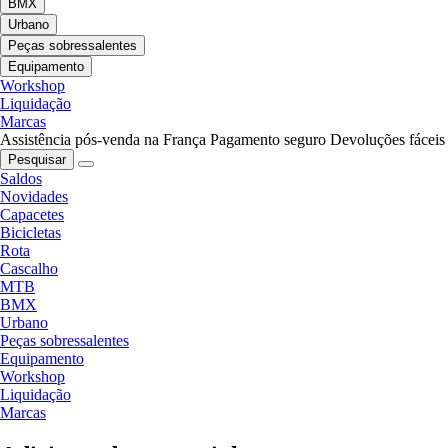
BMX
Urbano
Peças sobressalentes
Equipamento
Workshop
Liquidação
Marcas
Assistência pós-venda na França
Pagamento seguro
Devoluções fáceis
Pesquisar
Saldos
Novidades
Capacetes
Bicicletas
Rota
Cascalho
MTB
BMX
Urbano
Peças sobressalentes
Equipamento
Workshop
Liquidação
Marcas