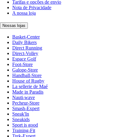
Tarifas e opções de envio
Nota de Privacidade
A nossa loja
Nossas lojas
Basket-Center
Daily Bikers
Direct Running
Direct-Volley
Espace Golf
Foot-Store
Galope-Store
Handball-Store
House of Rugby
La sellerie de Maé
Made in Paradis
Nauti-wave
Pecheur-Store
Smash-Expert
Sneak'In
Sneakids
Sport is good
Training-Fit
Trek-Expert