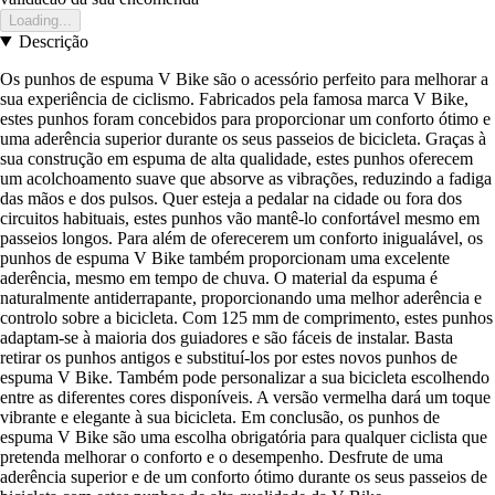
Loading...
Descrição
Os punhos de espuma V Bike são o acessório perfeito para melhorar a
sua experiência de ciclismo. Fabricados pela famosa marca V Bike,
estes punhos foram concebidos para proporcionar um conforto ótimo e
uma aderência superior durante os seus passeios de bicicleta. Graças à
sua construção em espuma de alta qualidade, estes punhos oferecem
um acolchoamento suave que absorve as vibrações, reduzindo a fadiga
das mãos e dos pulsos. Quer esteja a pedalar na cidade ou fora dos
circuitos habituais, estes punhos vão mantê-lo confortável mesmo em
passeios longos. Para além de oferecerem um conforto inigualável, os
punhos de espuma V Bike também proporcionam uma excelente
aderência, mesmo em tempo de chuva. O material da espuma é
naturalmente antiderrapante, proporcionando uma melhor aderência e
controlo sobre a bicicleta. Com 125 mm de comprimento, estes punhos
adaptam-se à maioria dos guiadores e são fáceis de instalar. Basta
retirar os punhos antigos e substituí-los por estes novos punhos de
espuma V Bike. Também pode personalizar a sua bicicleta escolhendo
entre as diferentes cores disponíveis. A versão vermelha dará um toque
vibrante e elegante à sua bicicleta. Em conclusão, os punhos de
espuma V Bike são uma escolha obrigatória para qualquer ciclista que
pretenda melhorar o conforto e o desempenho. Desfrute de uma
aderência superior e de um conforto ótimo durante os seus passeios de