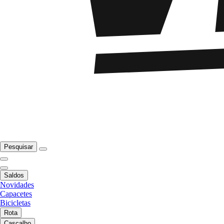
Pesquisar
Saldos
Novidades
Capacetes
Bicicletas
Rota
Cascalho