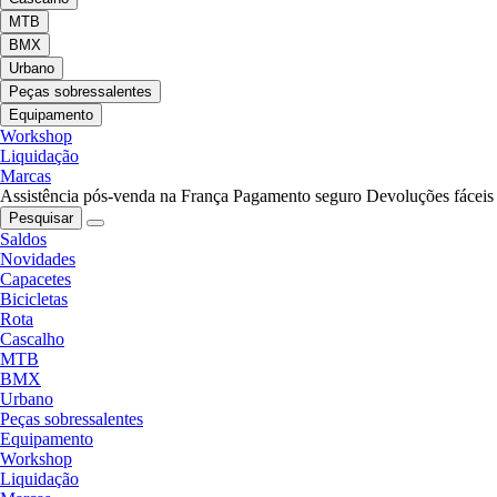
MTB
BMX
Urbano
Peças sobressalentes
Equipamento
Workshop
Liquidação
Marcas
Assistência pós-venda na França
Pagamento seguro
Devoluções fáceis
Pesquisar
Saldos
Novidades
Capacetes
Bicicletas
Rota
Cascalho
MTB
BMX
Urbano
Peças sobressalentes
Equipamento
Workshop
Liquidação