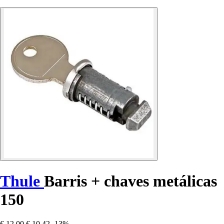
Thule
Barris + chaves metálicas
150
€ 12,00
€ 10,42
-13%