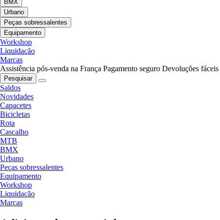
BMX
Urbano
Peças sobressalentes
Equipamento
Workshop
Liquidação
Marcas
Assistência pós-venda na França
Pagamento seguro
Devoluções fáceis
Pesquisar
Saldos
Novidades
Capacetes
Bicicletas
Rota
Cascalho
MTB
BMX
Urbano
Peças sobressalentes
Equipamento
Workshop
Liquidação
Marcas