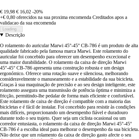
€ 19,98
€ 16,02
-20%
+€ 0,80
oferecidos na sua proxima encomenda
Creditados apos a
validacao da sua encomenda
Loading...
Descrição
O rolamento do auricular Marwi 45°-45° CB-786 é um produto de alta
qualidade fabricado pela famosa marca Marwi. Este rolamento do
auricular foi concebido para oferecer um desempenho excecional e
uma maior durabilidade. O rolamento da caixa de direção Marwi
45°-45° CB-786 apresenta uma construção robusta e um design
ergonómico. Oferece uma rotação suave e silenciosa, melhorando
consideravelmente o manuseamento e a estabilidade da sua bicicleta.
Graças à sua maquinação de precisão e ao seu design inteligente, este
rolamento assegura uma transmissão de potência óptima e minimiza a
fricção, permitindo-lhe pedalar de forma mais eficiente e confortável.
Este rolamento de caixa de direção é compatible com a maioria das
bicicletas e é fácil de instalar. Foi concebido para resistir às condições
mais difíceis, proporcionando um desempenho fiável e duradouro
durante todo o seu trajeto. Quer seja um ciclista ocasional ou um
corredor entusiasta, o rolamento da caixa de direção Marwi 45°-45°
CB-786 é a escolha ideal para melhorar o desempenho da sua bicicleta.
Não deixe que um rolamento da caixa de direção gasto afecte o seu