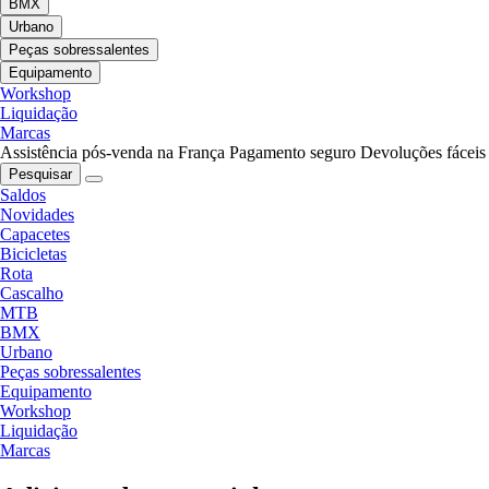
BMX
Urbano
Peças sobressalentes
Equipamento
Workshop
Liquidação
Marcas
Assistência pós-venda na França
Pagamento seguro
Devoluções fáceis
Pesquisar
Saldos
Novidades
Capacetes
Bicicletas
Rota
Cascalho
MTB
BMX
Urbano
Peças sobressalentes
Equipamento
Workshop
Liquidação
Marcas