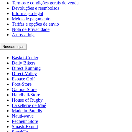
Termos e condições gerais de venda
Devoluções e reembolsos
Informação legal
Meios de pagamento
Tarifas e opções de envio
Nota de Privacidade
A nossa loja
Nossas lojas
Basket-Center
Daily Bikers
Direct Running
Direct-Volley
Espace Golf
Foot-Store
Galope-Store
Handball-Store
House of Rugby
La sellerie de Maé
Made in Paradis
Nauti-wave
Pecheur-Store
Smash-Expert
Sneak'In