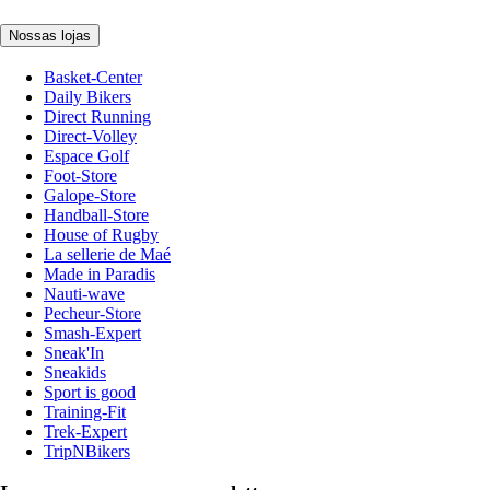
Nossas lojas
Basket-Center
Daily Bikers
Direct Running
Direct-Volley
Espace Golf
Foot-Store
Galope-Store
Handball-Store
House of Rugby
La sellerie de Maé
Made in Paradis
Nauti-wave
Pecheur-Store
Smash-Expert
Sneak'In
Sneakids
Sport is good
Training-Fit
Trek-Expert
TripNBikers