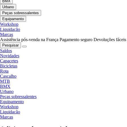
BMX
Urbano
Peças sobressalentes
Equipamento
Workshop
Liquidação
Marcas
Assistência pós-venda na França
Pagamento seguro
Devoluções fáceis
Pesquisar
Saldos
Novidades
Capacetes
Bicicletas
Rota
Cascalho
MTB
BMX
Urbano
Peças sobressalentes
Equipamento
Workshop
Liquidação
Marcas