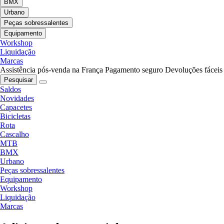
BMX
Urbano
Peças sobressalentes
Equipamento
Workshop
Liquidação
Marcas
Assistência pós-venda na França
Pagamento seguro
Devoluções fáceis
Pesquisar
Saldos
Novidades
Capacetes
Bicicletas
Rota
Cascalho
MTB
BMX
Urbano
Peças sobressalentes
Equipamento
Workshop
Liquidação
Marcas