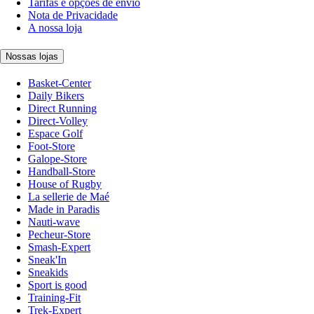
Tarifas e opções de envio
Nota de Privacidade
A nossa loja
Nossas lojas
Basket-Center
Daily Bikers
Direct Running
Direct-Volley
Espace Golf
Foot-Store
Galope-Store
Handball-Store
House of Rugby
La sellerie de Maé
Made in Paradis
Nauti-wave
Pecheur-Store
Smash-Expert
Sneak'In
Sneakids
Sport is good
Training-Fit
Trek-Expert