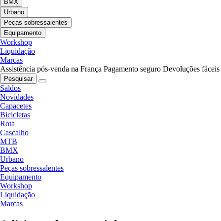
BMX
Urbano
Peças sobressalentes
Equipamento
Workshop
Liquidação
Marcas
Assistência pós-venda na França
Pagamento seguro
Devoluções fáceis
Pesquisar
Saldos
Novidades
Capacetes
Bicicletas
Rota
Cascalho
MTB
BMX
Urbano
Peças sobressalentes
Equipamento
Workshop
Liquidação
Marcas