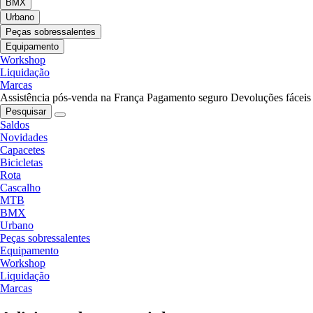
BMX
Urbano
Peças sobressalentes
Equipamento
Workshop
Liquidação
Marcas
Assistência pós-venda na França
Pagamento seguro
Devoluções fáceis
Pesquisar
Saldos
Novidades
Capacetes
Bicicletas
Rota
Cascalho
MTB
BMX
Urbano
Peças sobressalentes
Equipamento
Workshop
Liquidação
Marcas