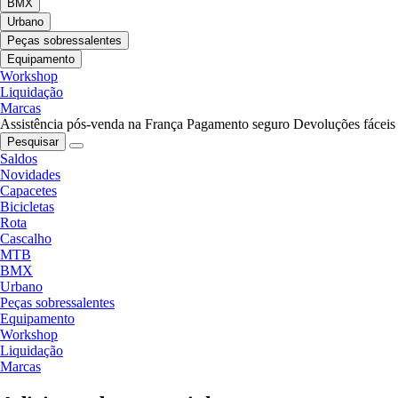
BMX
Urbano
Peças sobressalentes
Equipamento
Workshop
Liquidação
Marcas
Assistência pós-venda na França
Pagamento seguro
Devoluções fáceis
Pesquisar
Saldos
Novidades
Capacetes
Bicicletas
Rota
Cascalho
MTB
BMX
Urbano
Peças sobressalentes
Equipamento
Workshop
Liquidação
Marcas