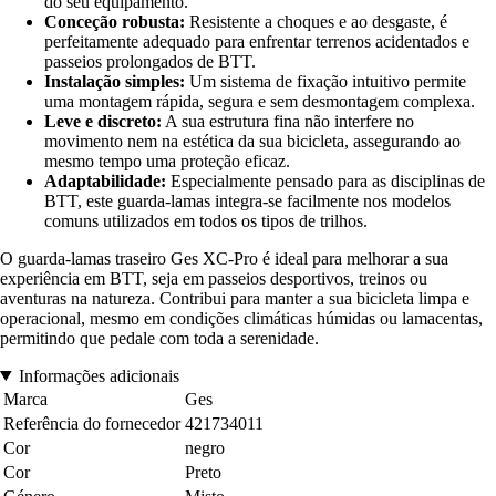
do seu equipamento.
Conceção robusta:
Resistente a choques e ao desgaste, é
perfeitamente adequado para enfrentar terrenos acidentados e
passeios prolongados de BTT.
Instalação simples:
Um sistema de fixação intuitivo permite
uma montagem rápida, segura e sem desmontagem complexa.
Leve e discreto:
A sua estrutura fina não interfere no
movimento nem na estética da sua bicicleta, assegurando ao
mesmo tempo uma proteção eficaz.
Adaptabilidade:
Especialmente pensado para as disciplinas de
BTT, este guarda-lamas integra-se facilmente nos modelos
comuns utilizados em todos os tipos de trilhos.
O guarda-lamas traseiro Ges XC-Pro é ideal para melhorar a sua
experiência em BTT, seja em passeios desportivos, treinos ou
aventuras na natureza. Contribui para manter a sua bicicleta limpa e
operacional, mesmo em condições climáticas húmidas ou lamacentas,
permitindo que pedale com toda a serenidade.
Informações adicionais
Marca
Ges
Referência do fornecedor
421734011
Cor
negro
Cor
Preto