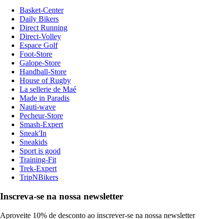
Basket-Center
Daily Bikers
Direct Running
Direct-Volley
Espace Golf
Foot-Store
Galope-Store
Handball-Store
House of Rugby
La sellerie de Maé
Made in Paradis
Nauti-wave
Pecheur-Store
Smash-Expert
Sneak'In
Sneakids
Sport is good
Training-Fit
Trek-Expert
TripNBikers
Inscreva-se na nossa newsletter
Aproveite 10% de desconto ao inscrever-se na nossa newsletter