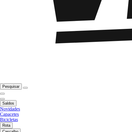
Pesquisar
Saldos
Novidades
Capacetes
Bicicletas
Rota
Cascalho