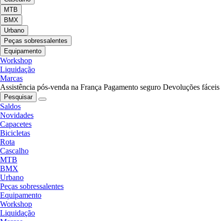
MTB
BMX
Urbano
Peças sobressalentes
Equipamento
Workshop
Liquidação
Marcas
Assistência pós-venda na França
Pagamento seguro
Devoluções fáceis
Pesquisar
Saldos
Novidades
Capacetes
Bicicletas
Rota
Cascalho
MTB
BMX
Urbano
Peças sobressalentes
Equipamento
Workshop
Liquidação