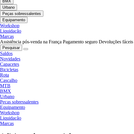
BMX
Urbano
Peças sobressalentes
Equipamento
Workshop
Liquidação
Marcas
Assistência pós-venda na França
Pagamento seguro
Devoluções fáceis
Pesquisar
Saldos
Novidades
Capacetes
Bicicletas
Rota
Cascalho
MTB
BMX
Urbano
Peças sobressalentes
Equipamento
Workshop
Liquidação
Marcas