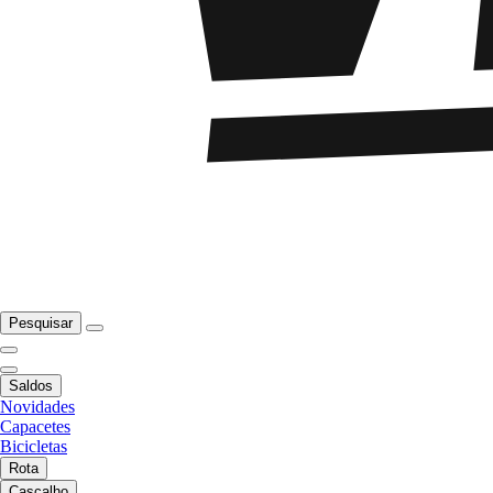
Pesquisar
Saldos
Novidades
Capacetes
Bicicletas
Rota
Cascalho