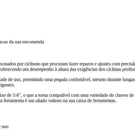
dacao da sua encomenda
onados por ciclismo que procuram fazer reparos e ajustes com precisã
, oferecendo um desempenho à altura das exigências dos ciclistas profis
de de uso, permitindo uma pegada confortável, mesmo durante longas se
igentes.
xe de 1/4", o que a torna compatível com uma variedade de chaves de c
sta ferramenta é um aliado valioso na sua caixa de ferramentas.
e uso