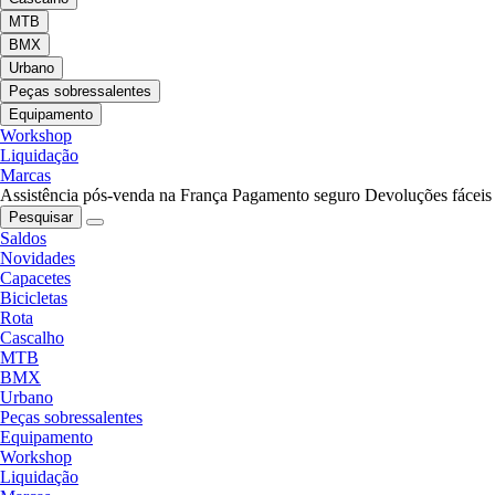
MTB
BMX
Urbano
Peças sobressalentes
Equipamento
Workshop
Liquidação
Marcas
Assistência pós-venda na França
Pagamento seguro
Devoluções fáceis
Pesquisar
Saldos
Novidades
Capacetes
Bicicletas
Rota
Cascalho
MTB
BMX
Urbano
Peças sobressalentes
Equipamento
Workshop
Liquidação