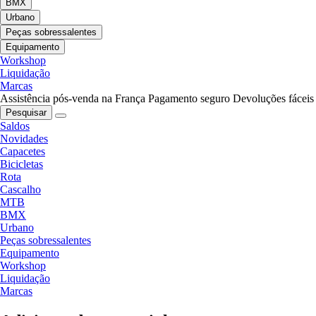
BMX
Urbano
Peças sobressalentes
Equipamento
Workshop
Liquidação
Marcas
Assistência pós-venda na França
Pagamento seguro
Devoluções fáceis
Pesquisar
Saldos
Novidades
Capacetes
Bicicletas
Rota
Cascalho
MTB
BMX
Urbano
Peças sobressalentes
Equipamento
Workshop
Liquidação
Marcas