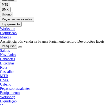
MTB
BMX
Urbano
Peças sobressalentes
Equipamento
Workshop
Liquidação
Marcas
Assistência pós-venda na França
Pagamento seguro
Devoluções fáceis
Pesquisar
Saldos
Novidades
Capacetes
Bicicletas
Rota
Cascalho
MTB
BMX
Urbano
Peças sobressalentes
Equipamento
Workshop
Liquidação