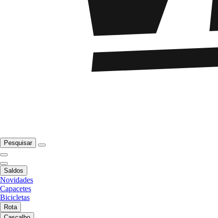
Pesquisar
Saldos
Novidades
Capacetes
Bicicletas
Rota
Cascalho