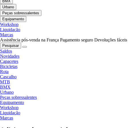
BMX
Urbano
Peças sobressalentes
Equipamento
Workshop
Liquidação
Marcas
Assistência pós-venda na França
Pagamento seguro
Devoluções fáceis
Pesquisar
Saldos
Novidades
Capacetes
Bicicletas
Rota
Cascalho
MTB
BMX
Urbano
Peças sobressalentes
Equipamento
Workshop
Liquidação
Marcas