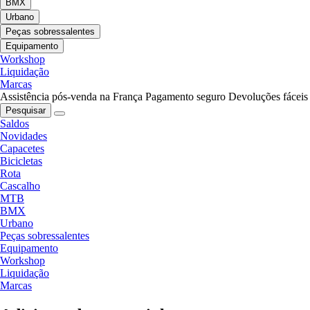
BMX
Urbano
Peças sobressalentes
Equipamento
Workshop
Liquidação
Marcas
Assistência pós-venda na França
Pagamento seguro
Devoluções fáceis
Pesquisar
Saldos
Novidades
Capacetes
Bicicletas
Rota
Cascalho
MTB
BMX
Urbano
Peças sobressalentes
Equipamento
Workshop
Liquidação
Marcas