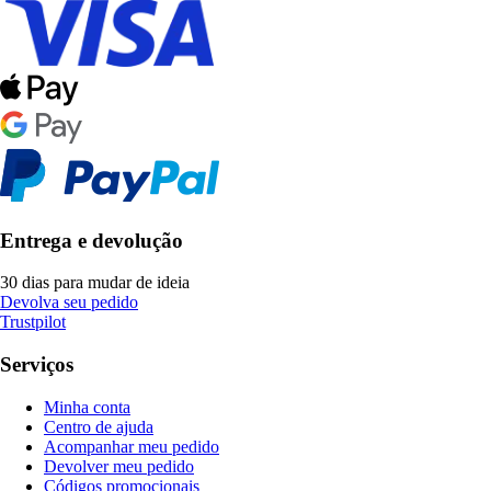
Entrega e devolução
30 dias para mudar de ideia
Devolva seu pedido
Trustpilot
Serviços
Minha conta
Centro de ajuda
Acompanhar meu pedido
Devolver meu pedido
Códigos promocionais