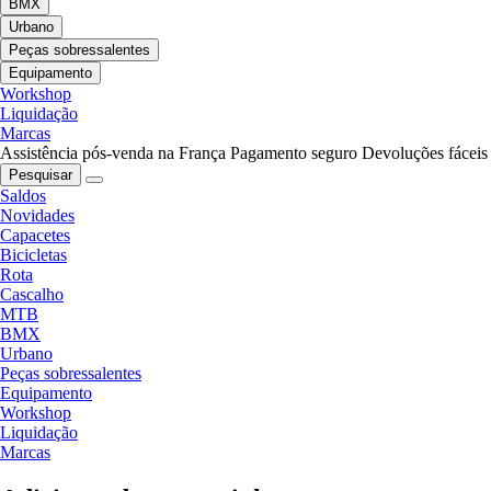
BMX
Urbano
Peças sobressalentes
Equipamento
Workshop
Liquidação
Marcas
Assistência pós-venda na França
Pagamento seguro
Devoluções fáceis
Pesquisar
Saldos
Novidades
Capacetes
Bicicletas
Rota
Cascalho
MTB
BMX
Urbano
Peças sobressalentes
Equipamento
Workshop
Liquidação
Marcas