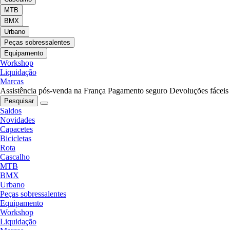
MTB
BMX
Urbano
Peças sobressalentes
Equipamento
Workshop
Liquidação
Marcas
Assistência pós-venda na França
Pagamento seguro
Devoluções fáceis
Pesquisar
Saldos
Novidades
Capacetes
Bicicletas
Rota
Cascalho
MTB
BMX
Urbano
Peças sobressalentes
Equipamento
Workshop
Liquidação