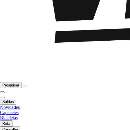
Pesquisar
Saldos
Novidades
Capacetes
Bicicletas
Rota
Cascalho