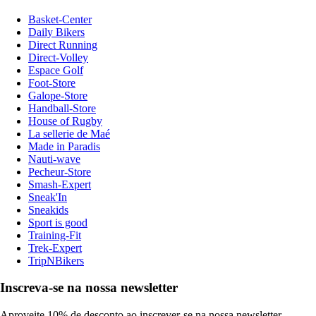
Basket-Center
Daily Bikers
Direct Running
Direct-Volley
Espace Golf
Foot-Store
Galope-Store
Handball-Store
House of Rugby
La sellerie de Maé
Made in Paradis
Nauti-wave
Pecheur-Store
Smash-Expert
Sneak'In
Sneakids
Sport is good
Training-Fit
Trek-Expert
TripNBikers
Inscreva-se na nossa newsletter
Aproveite 10% de desconto ao inscrever-se na nossa newsletter