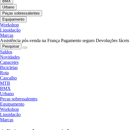
BMX
Urbano
Peças sobressalentes
Equipamento
Workshop
Liquidação
Marcas
Assistência pós-venda na França
Pagamento seguro
Devoluções fáceis
Pesquisar
Saldos
Novidades
Capacetes
Bicicletas
Rota
Cascalho
MTB
BMX
Urbano
Peças sobressalentes
Equipamento
Workshop
Liquidação
Marcas