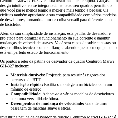
Centuron Marwi GH-327 é a sua instalação fácil e rápida. Graças a um
design intuitivo, ela se integra facilmente ao seu quadro, permitindo
que você passe menos tempo a mexer e mais tempo a pedalar. Os
ciclistas também apreciarão a sua compatibilidade com vários modelos
de desviadores, tornando-a uma escolha versátil para diferentes tipos
de bicicletas.
Além da sua simplicidade de instalação, esta patilha de desviador é
projetada para otimizar o funcionamento da sua corrente e garantir
mudanças de velocidade suaves. Você será capaz de subir encostas ou
descer trilhos técnicos com confiança, sabendo que o seu equipamento
está em perfeito estado de funcionamento.
Os pontos a reter da patilha de desviador de quadro Centuron Marwi
GH-327 incluem:
Materiais duráveis:
Projetada para resistir às rigores dos
percursos de BTT.
Instalação rápida:
Facilita o montagem na bicicleta com um
mínimo de esforço.
Compatibilidade:
Adapta-se a vários modelos de desviadores
para uma versatilidade ótima.
Desempenhos de mudança de velocidade:
Garante uma
passagem de marchas suave e eficaz.
Investir na patilha de desviador de quadro Centuron Marwi GH-327 é