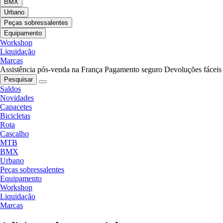
BMX
Urbano
Peças sobressalentes
Equipamento
Workshop
Liquidação
Marcas
Assistência pós-venda na França
Pagamento seguro
Devoluções fáceis
Pesquisar
Saldos
Novidades
Capacetes
Bicicletas
Rota
Cascalho
MTB
BMX
Urbano
Peças sobressalentes
Equipamento
Workshop
Liquidação
Marcas