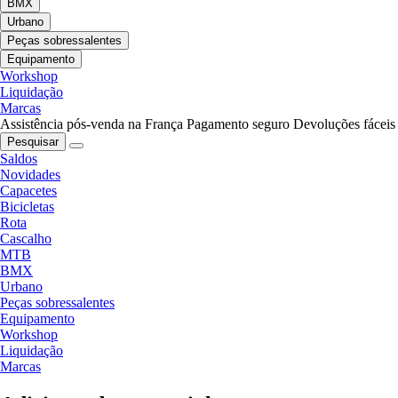
BMX
Urbano
Peças sobressalentes
Equipamento
Workshop
Liquidação
Marcas
Assistência pós-venda na França
Pagamento seguro
Devoluções fáceis
Pesquisar
Saldos
Novidades
Capacetes
Bicicletas
Rota
Cascalho
MTB
BMX
Urbano
Peças sobressalentes
Equipamento
Workshop
Liquidação
Marcas