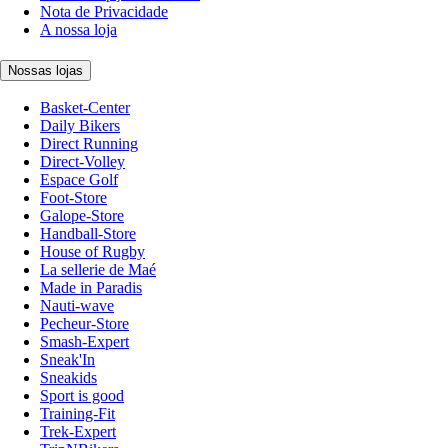
Nota de Privacidade
A nossa loja
Nossas lojas
Basket-Center
Daily Bikers
Direct Running
Direct-Volley
Espace Golf
Foot-Store
Galope-Store
Handball-Store
House of Rugby
La sellerie de Maé
Made in Paradis
Nauti-wave
Pecheur-Store
Smash-Expert
Sneak'In
Sneakids
Sport is good
Training-Fit
Trek-Expert