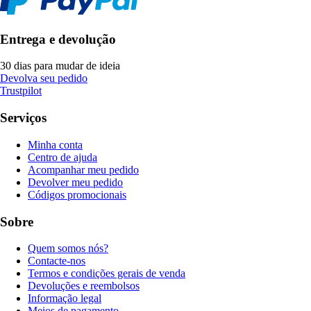
Entrega e devolução
30 dias para mudar de ideia
Devolva seu pedido
Trustpilot
Serviços
Minha conta
Centro de ajuda
Acompanhar meu pedido
Devolver meu pedido
Códigos promocionais
Sobre
Quem somos nós?
Contacte-nos
Termos e condições gerais de venda
Devoluções e reembolsos
Informação legal
Meios de pagamento