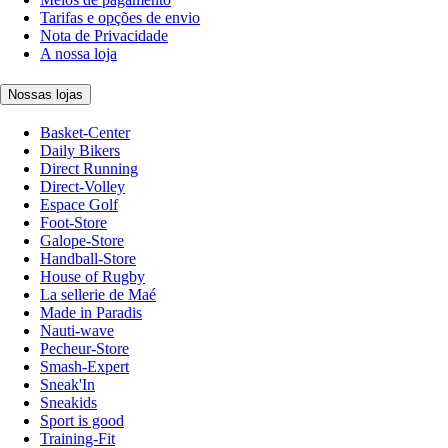
Tarifas e opções de envio
Nota de Privacidade
A nossa loja
Nossas lojas
Basket-Center
Daily Bikers
Direct Running
Direct-Volley
Espace Golf
Foot-Store
Galope-Store
Handball-Store
House of Rugby
La sellerie de Maé
Made in Paradis
Nauti-wave
Pecheur-Store
Smash-Expert
Sneak'In
Sneakids
Sport is good
Training-Fit