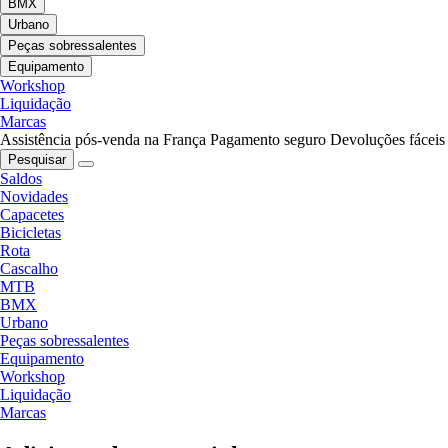
BMX
Urbano
Peças sobressalentes
Equipamento
Workshop
Liquidação
Marcas
Assistência pós-venda na França
Pagamento seguro
Devoluções fáceis
Pesquisar
Saldos
Novidades
Capacetes
Bicicletas
Rota
Cascalho
MTB
BMX
Urbano
Peças sobressalentes
Equipamento
Workshop
Liquidação
Marcas