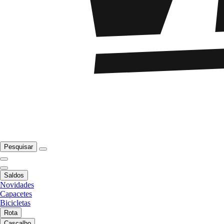
Pesquisar
Saldos
Novidades
Capacetes
Bicicletas
Rota
Cascalho