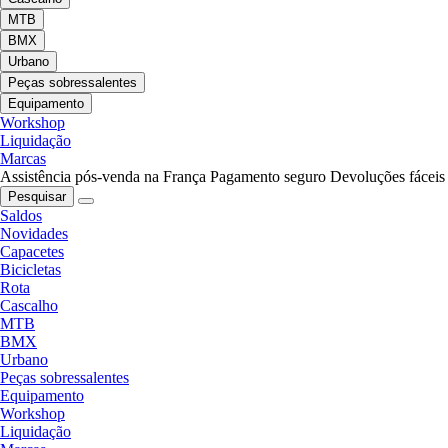
MTB
BMX
Urbano
Peças sobressalentes
Equipamento
Workshop
Liquidação
Marcas
Assistência pós-venda na França
Pagamento seguro
Devoluções fáceis
Pesquisar
Saldos
Novidades
Capacetes
Bicicletas
Rota
Cascalho
MTB
BMX
Urbano
Peças sobressalentes
Equipamento
Workshop
Liquidação