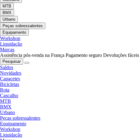
MTB
BMX
Urbano
Peças sobressalentes
Equipamento
Workshop
Liquidação
Marcas
Assistência pós-venda na França
Pagamento seguro
Devoluções fáceis
Pesquisar
Saldos
Novidades
Capacetes
Bicicletas
Rota
Cascalho
MTB
BMX
Urbano
Peças sobressalentes
Equipamento
Workshop
Liquidação