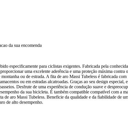
dacao da sua encomenda
ido especificamente para ciclistas exigentes. Fabricada pela conhecida m
a proporcionar uma excelente aderência e uma proteção máxima contra os
e montanha ou de estrada. A fita de aro Massi Tubeless é fabricada com 
 lamacentos ou em estradas alcatroadas. Graças ao seu design especial, e
passeios. Desfrute de uma experiência de condução suave e despreocupa
 desempenho da sua bicicleta. É também compatible compatível com a maior
ta de aro Massi Tubeless. Beneficie da qualidade e da fiabilidade de 
e aro de alto desempenho.