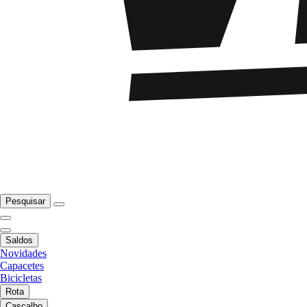
Pesquisar
Saldos
Novidades
Capacetes
Bicicletas
Rota
Cascalho