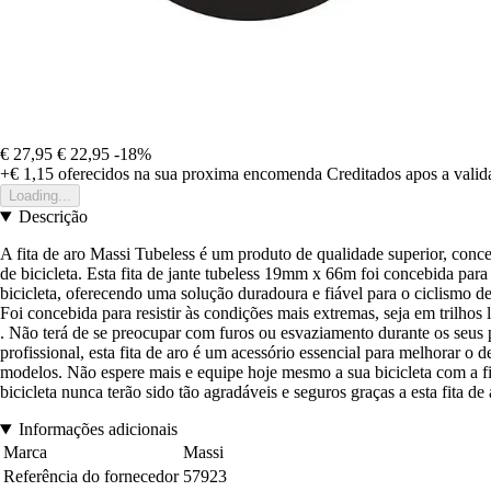
€ 27,95
€ 22,95
-18%
+€ 1,15
oferecidos na sua proxima encomenda
Creditados apos a vali
Loading...
Descrição
A fita de aro Massi Tubeless é um produto de qualidade superior, conceb
de bicicleta. Esta fita de jante tubeless 19mm x 66m foi concebida par
bicicleta, oferecendo uma solução duradoura e fiável para o ciclismo d
Foi concebida para resistir às condições mais extremas, seja em trilhos
. Não terá de se preocupar com furos ou esvaziamento durante os seus 
profissional, esta fita de aro é um acessório essencial para melhorar o
modelos. Não espere mais e equipe hoje mesmo a sua bicicleta com a fi
bicicleta nunca terão sido tão agradáveis e seguros graças a esta fita d
Informações adicionais
Marca
Massi
Referência do fornecedor
57923