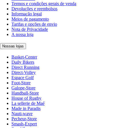
Termos e condições gerais de venda
Devoluções e reembolsos
Informação legal
Meios de pagamento
Tarifas e opções de envio
Nota de Privacidade
A nossa loja
Nossas lojas
Basket-Center
Daily Bikers
Direct Running
Direct-Volley
Espace Golf
Foot-Store
Galope-Store
Handball-Store
House of Rugby
La sellerie de Maé
Made in Paradis
Nauti-wave
Pecheur-Store
Smash-Expert