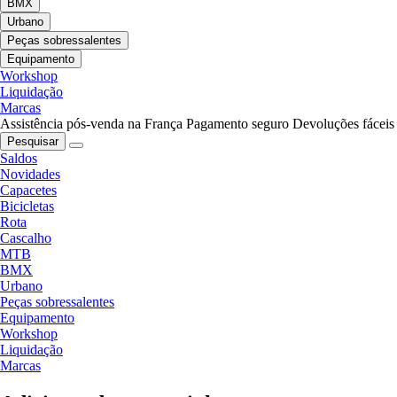
BMX
Urbano
Peças sobressalentes
Equipamento
Workshop
Liquidação
Marcas
Assistência pós-venda na França
Pagamento seguro
Devoluções fáceis
Pesquisar
Saldos
Novidades
Capacetes
Bicicletas
Rota
Cascalho
MTB
BMX
Urbano
Peças sobressalentes
Equipamento
Workshop
Liquidação
Marcas