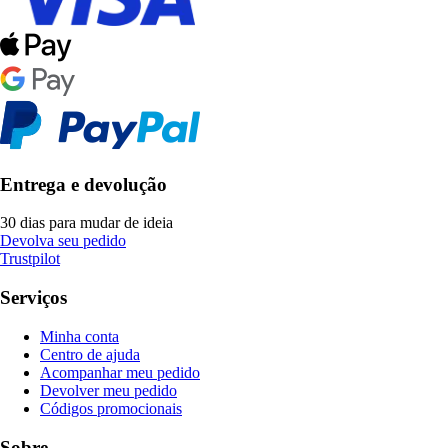
Entrega e devolução
30 dias para mudar de ideia
Devolva seu pedido
Trustpilot
Serviços
Minha conta
Centro de ajuda
Acompanhar meu pedido
Devolver meu pedido
Códigos promocionais
Sobre