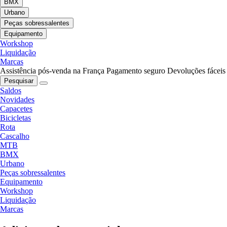
BMX
Urbano
Peças sobressalentes
Equipamento
Workshop
Liquidação
Marcas
Assistência pós-venda na França
Pagamento seguro
Devoluções fáceis
Pesquisar
Saldos
Novidades
Capacetes
Bicicletas
Rota
Cascalho
MTB
BMX
Urbano
Peças sobressalentes
Equipamento
Workshop
Liquidação
Marcas