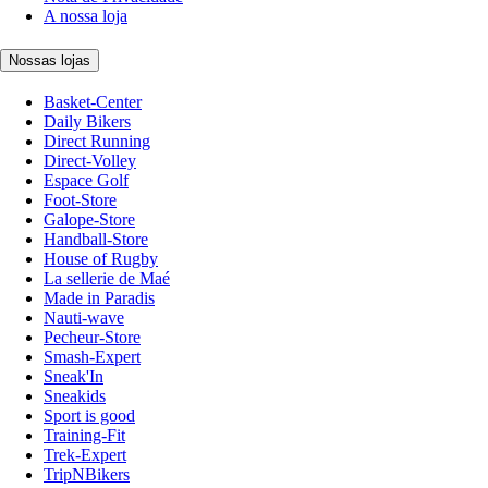
A nossa loja
Nossas lojas
Basket-Center
Daily Bikers
Direct Running
Direct-Volley
Espace Golf
Foot-Store
Galope-Store
Handball-Store
House of Rugby
La sellerie de Maé
Made in Paradis
Nauti-wave
Pecheur-Store
Smash-Expert
Sneak'In
Sneakids
Sport is good
Training-Fit
Trek-Expert
TripNBikers