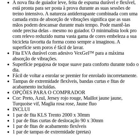
A nova fita de guiador leve, feita de espuma durável e flexível,
está pronta para ser posta à prova durante as suas sessões de
treino intensivo. A natureza antiderrapante combinada com uma
camada extra de absorção de vibrações significa que as suas
mãos podem descansar durante mais tempo. Pode mantê-las
onde precisa delas - mesmo no guiador. O minimalista look pro
com relevo reduzido numa vasta gama de cores embeleza a sua
bicicleta favorita da forma como sempre a imaginou. A
superfície sem poros é fácil de lavar.
Fita EVA durável com adesivo VexGel™ para a máxima
absorção de vibrações.
Superfície pegajosa de toque suave para conforto durante todo o
dia.
Fácil de voltar a enrolar se premier for enrolado incorretamente.
Tampas de extremidade flexíveis, bandas curtas e fitas de
acabamento incluídas.
OPÇÕES PARA O COMPRADOR
Cor: Preto, Azul, Jersey rojo rouge, Maillot jaune jaune,
Turquoise vif, Maglia rosa rose, Jaune fluo
INCLUI
1 par de fita KLS Trento 2000 x 30mm
1 par de fitas curtas de deslocação 90 x 30mm
1 par de fitas de acabamento flexíveis
1 par de tampas de extremidade (pretas)