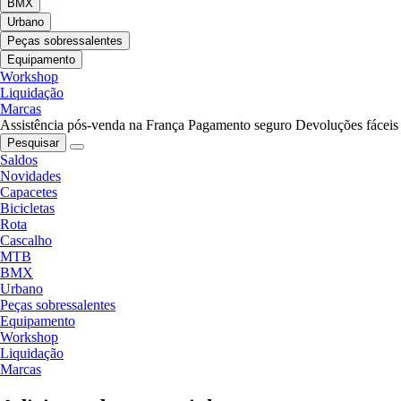
BMX
Urbano
Peças sobressalentes
Equipamento
Workshop
Liquidação
Marcas
Assistência pós-venda na França
Pagamento seguro
Devoluções fáceis
Pesquisar
Saldos
Novidades
Capacetes
Bicicletas
Rota
Cascalho
MTB
BMX
Urbano
Peças sobressalentes
Equipamento
Workshop
Liquidação
Marcas