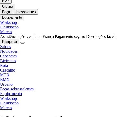
BMX
Urbano
Peças sobressalentes
Equipamento
Workshop
Liquidação
Marcas
Assistência pós-venda na França
Pagamento seguro
Devoluções fáceis
Pesquisar
Saldos
Novidades
Capacetes
Bicicletas
Rota
Cascalho
MTB
BMX
Urbano
Peças sobressalentes
Equipamento
Workshop
Liquidação
Marcas