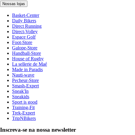
Nossas lojas
Basket-Center
Daily Bikers
Direct Running
Direct-Volley
Espace Golf
Foot-Store
Galope-Store
Handball-Store
House of Rugby
La sellerie de Maé
Made in Paradis
Nauti-wave
Pecheur-Store
Smash-Expert
Sneak'In
Sneakids
Sport is good
Training-Fit
Trek-Expert
TripNBikers
Inscreva-se na nossa newsletter