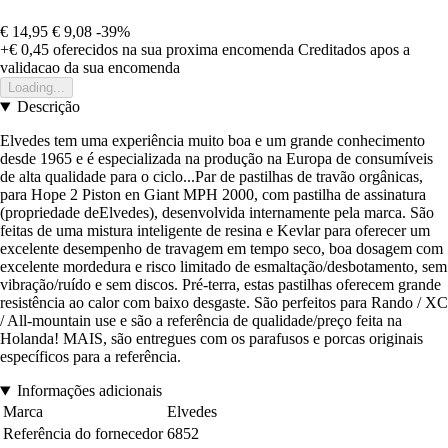
€ 14,95
€ 9,08
-39%
+€ 0,45
oferecidos na sua proxima encomenda
Creditados apos a
validacao da sua encomenda
Loading...
Descrição
Elvedes tem uma experiência muito boa e um grande conhecimento
desde 1965 e é especializada na produção na Europa de consumíveis
de alta qualidade para o ciclo...Par de pastilhas de travão orgânicas,
para Hope 2 Piston en Giant MPH 2000, com pastilha de assinatura
(propriedade deElvedes), desenvolvida internamente pela marca. São
feitas de uma mistura inteligente de resina e Kevlar para oferecer um
excelente desempenho de travagem em tempo seco, boa dosagem com
excelente mordedura e risco limitado de esmaltação/desbotamento, sem
vibração/ruído e sem discos. Pré-terra, estas pastilhas oferecem grande
resistência ao calor com baixo desgaste. São perfeitos para Rando / XC
/ All-mountain use e são a referência de qualidade/preço feita na
Holanda! MAIS, são entregues com os parafusos e porcas originais
específicos para a referência.
Informações adicionais
Marca
Elvedes
Referência do fornecedor
6852