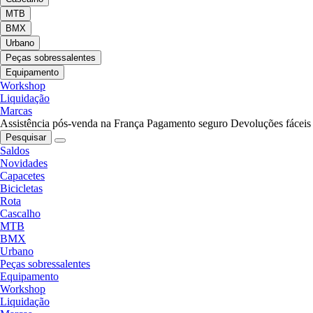
MTB
BMX
Urbano
Peças sobressalentes
Equipamento
Workshop
Liquidação
Marcas
Assistência pós-venda na França
Pagamento seguro
Devoluções fáceis
Pesquisar
Saldos
Novidades
Capacetes
Bicicletas
Rota
Cascalho
MTB
BMX
Urbano
Peças sobressalentes
Equipamento
Workshop
Liquidação