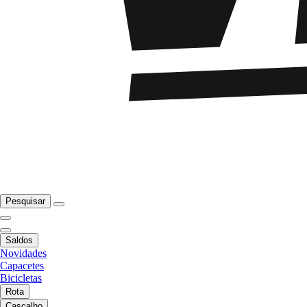
Pesquisar
Saldos
Novidades
Capacetes
Bicicletas
Rota
Cascalho