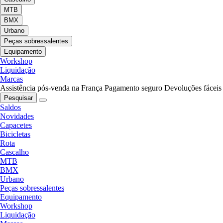
MTB
BMX
Urbano
Peças sobressalentes
Equipamento
Workshop
Liquidação
Marcas
Assistência pós-venda na França
Pagamento seguro
Devoluções fáceis
Pesquisar
Saldos
Novidades
Capacetes
Bicicletas
Rota
Cascalho
MTB
BMX
Urbano
Peças sobressalentes
Equipamento
Workshop
Liquidação