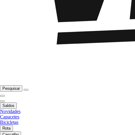
Pesquisar
Saldos
Novidades
Capacetes
Bicicletas
Rota
Cascalho