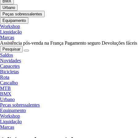
BMX
Urbano
Peças sobressalentes
Equipamento
Workshop
Liquidação
Marcas
Assistência pós-venda na França
Pagamento seguro
Devoluções fáceis
Pesquisar
Saldos
Novidades
Capacetes
Bicicletas
Rota
Cascalho
MTB
BMX
Urbano
Peças sobressalentes
Equipamento
Workshop
Liquidação
Marcas