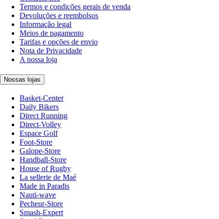
Termos e condições gerais de venda
Devoluções e reembolsos
Informação legal
Meios de pagamento
Tarifas e opções de envio
Nota de Privacidade
A nossa loja
Nossas lojas
Basket-Center
Daily Bikers
Direct Running
Direct-Volley
Espace Golf
Foot-Store
Galope-Store
Handball-Store
House of Rugby
La sellerie de Maé
Made in Paradis
Nauti-wave
Pecheur-Store
Smash-Expert