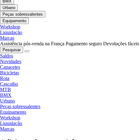
BMX
Urbano
Peças sobressalentes
Equipamento
Workshop
Liquidação
Marcas
Assistência pós-venda na França
Pagamento seguro
Devoluções fáceis
Pesquisar
Saldos
Novidades
Capacetes
Bicicletas
Rota
Cascalho
MTB
BMX
Urbano
Peças sobressalentes
Equipamento
Workshop
Liquidação
Marcas