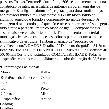
passeios Todo-o-Terreno/Enduro. A liga 6061 é comumente usada na
construção de iates, na estrutura de automóveis ou em garrafas de
mergulho. Esta liga de alumínio é projetada para durar muito tempo
sob pressões muito altas. Forjamento 3D - Um bloco sólido de
alumínio aquecido é forjado e comprimido no molde desejado. A
vantagem desta tecnologia é que não é necessário recorrer à soldagem -
tudo é feito a partir de um único bloco de liga. O componente fica
assim mais leve e mais forte no final. T6 - tratamento do material em
mudanças cíclicas de condições específicas para obter um aumento
significativo da estrutura. Também chamado de "processo de
envelhecimento". DADOS Detalhe: 5° Diâmetro do guidão: 31,8mm
Peso: 98/106/114g OPÇÕES PARA O COMPRADOR Extensão: 40,
50, 60mm Cor: Preto texturizado COMPATIBILIDADE Todas as
suspensões comuns com um diâmetro de tubo de direção de 28,6 mm.
Informações adicionais
Marca
Kellys
Referência do fornecedor
78962
Cor
preto
Cor
Preto
Género
Misto
Grupo etário
Adulto
Loading...
Loading...