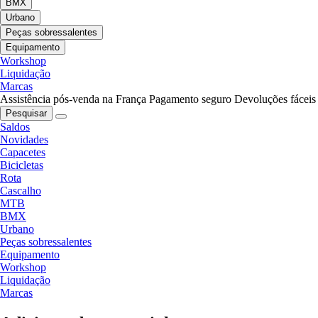
BMX
Urbano
Peças sobressalentes
Equipamento
Workshop
Liquidação
Marcas
Assistência pós-venda na França
Pagamento seguro
Devoluções fáceis
Pesquisar
Saldos
Novidades
Capacetes
Bicicletas
Rota
Cascalho
MTB
BMX
Urbano
Peças sobressalentes
Equipamento
Workshop
Liquidação
Marcas