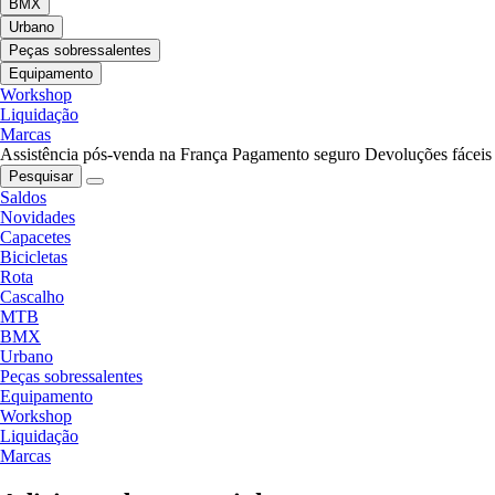
BMX
Urbano
Peças sobressalentes
Equipamento
Workshop
Liquidação
Marcas
Assistência pós-venda na França
Pagamento seguro
Devoluções fáceis
Pesquisar
Saldos
Novidades
Capacetes
Bicicletas
Rota
Cascalho
MTB
BMX
Urbano
Peças sobressalentes
Equipamento
Workshop
Liquidação
Marcas