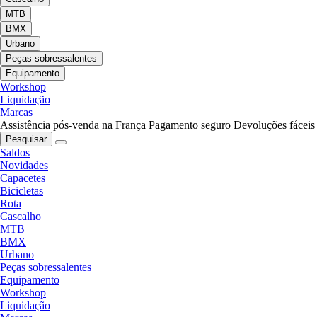
MTB
BMX
Urbano
Peças sobressalentes
Equipamento
Workshop
Liquidação
Marcas
Assistência pós-venda na França
Pagamento seguro
Devoluções fáceis
Pesquisar
Saldos
Novidades
Capacetes
Bicicletas
Rota
Cascalho
MTB
BMX
Urbano
Peças sobressalentes
Equipamento
Workshop
Liquidação