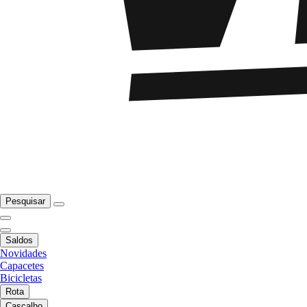
Pesquisar
Saldos
Novidades
Capacetes
Bicicletas
Rota
Cascalho