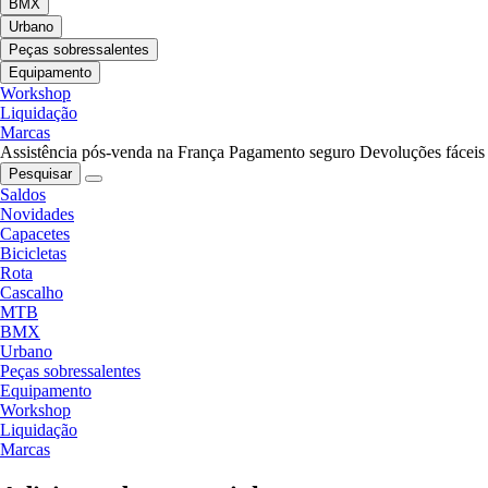
BMX
Urbano
Peças sobressalentes
Equipamento
Workshop
Liquidação
Marcas
Assistência pós-venda na França
Pagamento seguro
Devoluções fáceis
Pesquisar
Saldos
Novidades
Capacetes
Bicicletas
Rota
Cascalho
MTB
BMX
Urbano
Peças sobressalentes
Equipamento
Workshop
Liquidação
Marcas