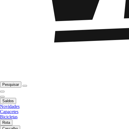
Pesquisar
Saldos
Novidades
Capacetes
Bicicletas
Rota
Cascalho