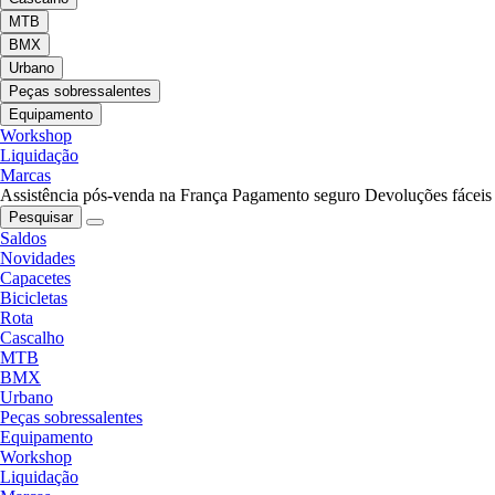
MTB
BMX
Urbano
Peças sobressalentes
Equipamento
Workshop
Liquidação
Marcas
Assistência pós-venda na França
Pagamento seguro
Devoluções fáceis
Pesquisar
Saldos
Novidades
Capacetes
Bicicletas
Rota
Cascalho
MTB
BMX
Urbano
Peças sobressalentes
Equipamento
Workshop
Liquidação