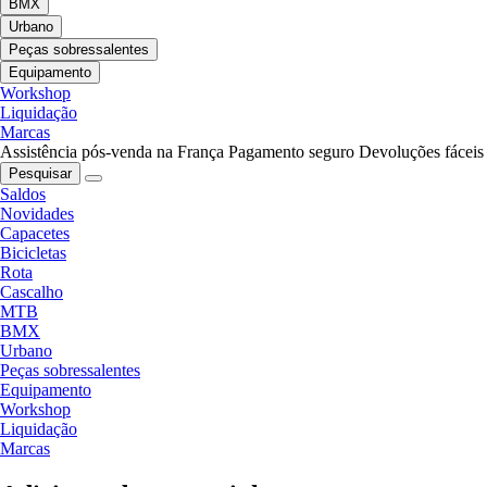
BMX
Urbano
Peças sobressalentes
Equipamento
Workshop
Liquidação
Marcas
Assistência pós-venda na França
Pagamento seguro
Devoluções fáceis
Pesquisar
Saldos
Novidades
Capacetes
Bicicletas
Rota
Cascalho
MTB
BMX
Urbano
Peças sobressalentes
Equipamento
Workshop
Liquidação
Marcas