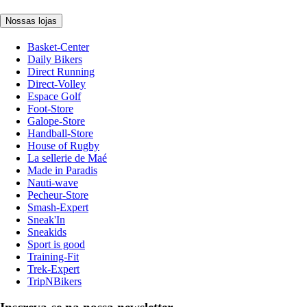
Nossas lojas
Basket-Center
Daily Bikers
Direct Running
Direct-Volley
Espace Golf
Foot-Store
Galope-Store
Handball-Store
House of Rugby
La sellerie de Maé
Made in Paradis
Nauti-wave
Pecheur-Store
Smash-Expert
Sneak'In
Sneakids
Sport is good
Training-Fit
Trek-Expert
TripNBikers