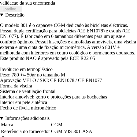
validacao da sua encomenda
Loading...
Descrição
O modelo 801 é o capacete CGM dedicado às bicicletas eléctricas.
Possui dupla certificação para bicicletas (CE EN1078) e esquis (CE
EN1077). É fabricado em 6 tamanhos diferentes para um ajuste e
conforto óptimos. Possui inserções e almofadas amovíveis, uma viseira
externa e uma cinta de fixação micrométrica. A versão 801V é
melhorada com interiores em couro ecológico e pormenores dourados.
Este produto NÃO é aprovado pela ECE R22-05
Invólucro em termoplástico
Peso: 780 +/- 50gr no tamanho M
Aprovação VELO / SKI: CE EN1078 / CE EN1077
Forma da viseira
Sistema de ventilação frontal
Interior amovível: gorro e protecções para as bochechas
Interior em pele sintética
Fecho de fivela micrométrico
Informações adicionais
Marca
CGM
Referência do fornecedor
CGM-VIS-801-ASA