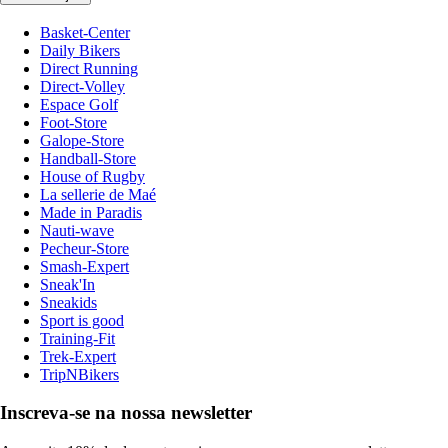
Basket-Center
Daily Bikers
Direct Running
Direct-Volley
Espace Golf
Foot-Store
Galope-Store
Handball-Store
House of Rugby
La sellerie de Maé
Made in Paradis
Nauti-wave
Pecheur-Store
Smash-Expert
Sneak'In
Sneakids
Sport is good
Training-Fit
Trek-Expert
TripNBikers
Inscreva-se na nossa newsletter