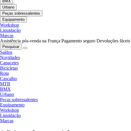
BMX
Urbano
Peças sobressalentes
Equipamento
Workshop
Liquidação
Marcas
Assistência pós-venda na França
Pagamento seguro
Devoluções fáceis
Pesquisar
Saldos
Novidades
Capacetes
Bicicletas
Rota
Cascalho
MTB
BMX
Urbano
Peças sobressalentes
Equipamento
Workshop
Liquidação
Marcas