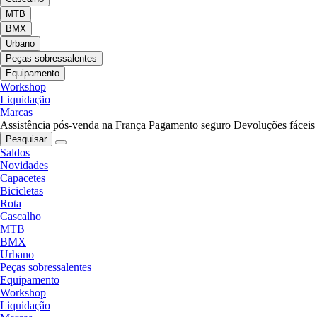
MTB
BMX
Urbano
Peças sobressalentes
Equipamento
Workshop
Liquidação
Marcas
Assistência pós-venda na França
Pagamento seguro
Devoluções fáceis
Pesquisar
Saldos
Novidades
Capacetes
Bicicletas
Rota
Cascalho
MTB
BMX
Urbano
Peças sobressalentes
Equipamento
Workshop
Liquidação