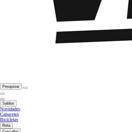
Pesquisar
Saldos
Novidades
Capacetes
Bicicletas
Rota
Cascalho