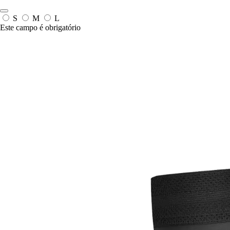
S
M
L
Este campo é obrigatório