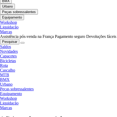
BMX
Urbano
Peças sobressalentes
Equipamento
Workshop
Liquidação
Marcas
Assistência pós-venda na França
Pagamento seguro
Devoluções fáceis
Pesquisar
Saldos
Novidades
Capacetes
Bicicletas
Rota
Cascalho
MTB
BMX
Urbano
Peças sobressalentes
Equipamento
Workshop
Liquidação
Marcas