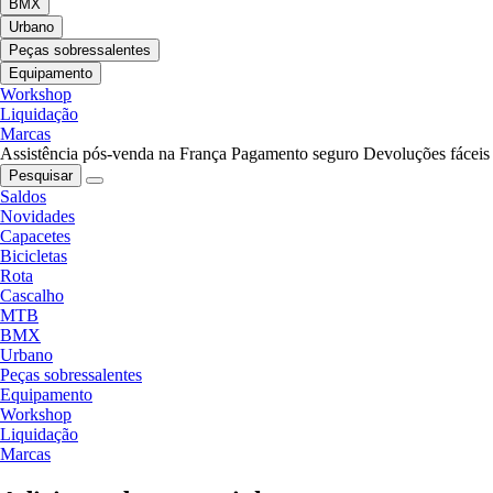
BMX
Urbano
Peças sobressalentes
Equipamento
Workshop
Liquidação
Marcas
Assistência pós-venda na França
Pagamento seguro
Devoluções fáceis
Pesquisar
Saldos
Novidades
Capacetes
Bicicletas
Rota
Cascalho
MTB
BMX
Urbano
Peças sobressalentes
Equipamento
Workshop
Liquidação
Marcas