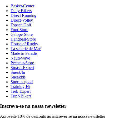
Basket-Center
Daily Bikers
Direct Running
Direct-Volley
Espace Golf
Foot-Store
Galope-Store
Handball-Store
House of Rugby
La sellerie de Maé
Made in Paradis
Nauti-wave
Pecheur-Store
Smash-Expert
Sneak'In
Sneakids
Sport is good
Training-Fit
Trek-Expert
TripNBikers
Inscreva-se na nossa newsletter
Aproveite 10% de desconto ao inscrever-se na nossa newsletter