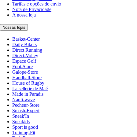
Tarifas e opções de envio
Nota de Privacidade
A nossa loja
Nossas lojas
Basket-Center
Daily Bikers
Direct Running
Direct-Volley
Espace Golf
Foot-Store
Galope-Store
Handball-Store
House of Rugby
La sellerie de Maé
Made in Paradis
Nauti-wave
Pecheur-Store
Smash-Expert
Sneak'In
Sneakids
Sport is good
Training-Fit