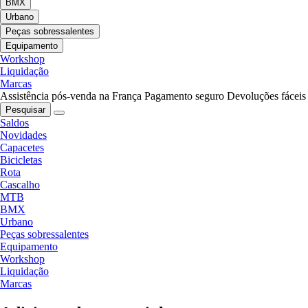
BMX
Urbano
Peças sobressalentes
Equipamento
Workshop
Liquidação
Marcas
Assistência pós-venda na França
Pagamento seguro
Devoluções fáceis
Pesquisar
Saldos
Novidades
Capacetes
Bicicletas
Rota
Cascalho
MTB
BMX
Urbano
Peças sobressalentes
Equipamento
Workshop
Liquidação
Marcas