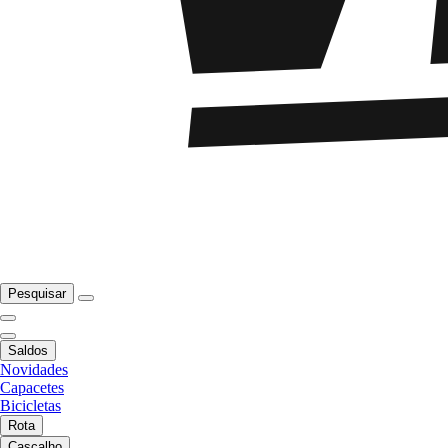
Pesquisar
Saldos
Novidades
Capacetes
Bicicletas
Rota
Cascalho