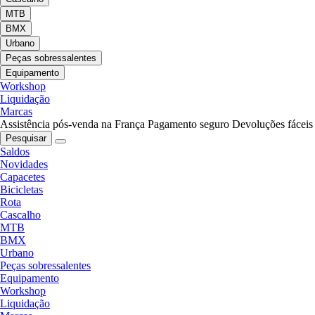
MTB
BMX
Urbano
Peças sobressalentes
Equipamento
Workshop
Liquidação
Marcas
Assistência pós-venda na França
Pagamento seguro
Devoluções fáceis
Pesquisar
Saldos
Novidades
Capacetes
Bicicletas
Rota
Cascalho
MTB
BMX
Urbano
Peças sobressalentes
Equipamento
Workshop
Liquidação